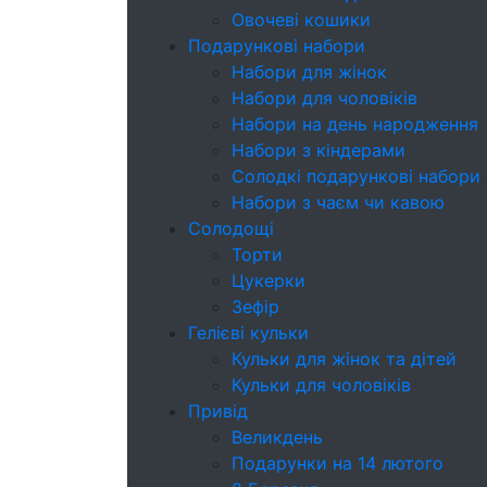
Овочеві кошики
Подарункові набори
Набори для жінок
Набори для чоловіків
Набори на день народження
Набори з кіндерами
Cолодкі подарункові набори
Набори з чаєм чи кавою
Солодощі
Торти
Цукерки
Зефір
Гелієві кульки
Кульки для жінок та дітей
Кульки для чоловіків
Привід
Великдень
Подарунки на 14 лютого