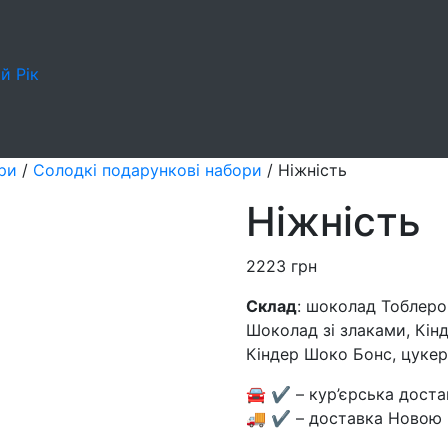
й Рік
ри
/
Cолодкі подарункові набори
/
Ніжність
Ніжність
2223
грн
Склад
: шоколад Тоблеро
Шоколад зі злаками, Кінд
Кіндер Шоко Бонс, цукер
🚘 ✔️ – кур’єрська доста
🚚 ✔️ – доставка Новою 