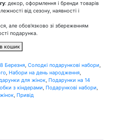
агу
: декор, оформлення і бренди товарів
ежності від сезону, наявності і
ся, але обов’язково зі збереженням
ості подарунка.
в кошик
:
8 Березня
,
Cолодкі подарункові набори
,
ого
,
Набори на день народження
,
дарунки для жінок
,
Подарунки на 14
обки з кіндерами
,
Подарункові набори
,
 жінок
,
Привід