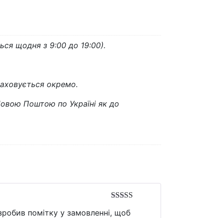
ся щодня з 9:00 до 19:00).
раховується окремо.
вою Поштою по Україні як до
Оцінено в
5
зробив помітку у замовленні, щоб
з 5