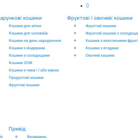
арункові кошики
Фруктові і овочеві кошики
Кошики для жінок
Фруктові кошики
Кошики для чоловіків
Фруктові кошики з солодощ
Кошики на день народження
Кошики з екзотичними фрук
Кошики з кіндерами
Кошики з ягодами
Кошики з солодощами
Овочеві кошики
Кошики ЗОЖ
Кошики з чаєм і / або кавою
Продуктові кошики
Фруктові кошики
Привід
ей
Великдень