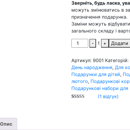
Зверніть, будь ласка, ув
можуть змінюватись в зал
призначення подарунка.
Заміни можуть відбувати
загального складу і варт
Quantity
-
1
+
Додати 
Артикул:
9001
Категорій
День народження
,
Для к
Подарунки для дітей
,
По
лютого
,
Подарункові кор
Подарункові набори для
(
1
відгук)
Рейтинг
3
5.00
з 5 на
основі
опитування
покупців
Опис