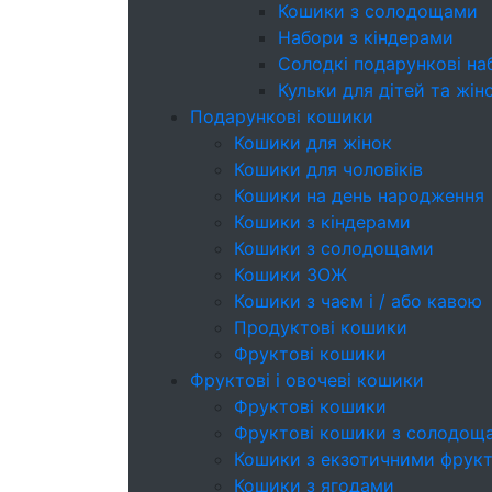
Кошики з солодощами
Набори з кіндерами
Cолодкі подарункові на
Кульки для дітей та жін
Подарункові кошики
Кошики для жінок
Кошики для чоловіків
Кошики на день народження
Кошики з кіндерами
Кошики з солодощами
Кошики ЗОЖ
Кошики з чаєм і / або кавою
Продуктові кошики
Фруктові кошики
Фруктові і овочеві кошики
Фруктові кошики
Фруктові кошики з солодощ
Кошики з екзотичними фрук
Кошики з ягодами