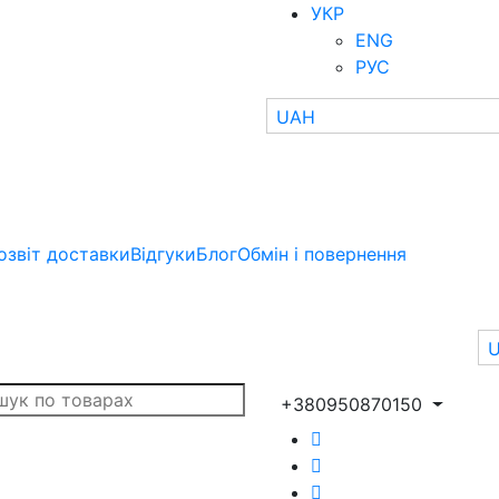
УКР
ENG
РУС
UAH
озвіт доставки
Відгуки
Блог
Обмін і повернення
+380950870150