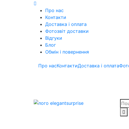
Skip
to
Про нас
content
Контакти
Доставка і оплата
Фотозвіт доставки
Відгуки
Блог
Обмін і повернення
Про нас
Контакти
Доставка і оплата
Фот