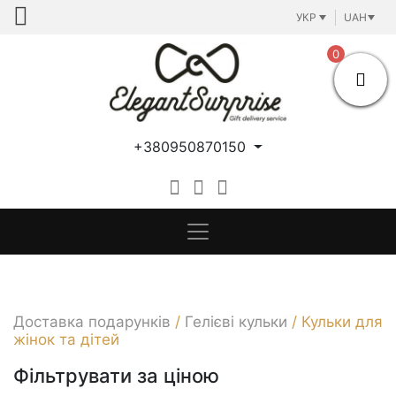
Skip
УКР
UAH
to
content
0
+380950870150
Доставка подарунків
/
Гелієві кульки
/
Кульки для
жінок та дітей
Фільтрувати за ціною