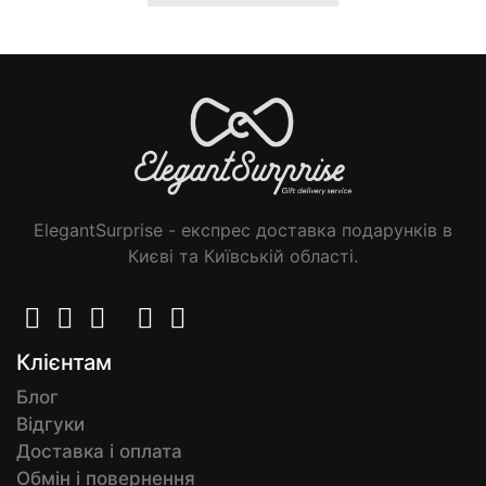
ElegantSurprise - експрес доставка подарунків в
Києві та Київській області.
Клієнтам
Блог
Відгуки
Доставка і оплата
Обмін і повернення