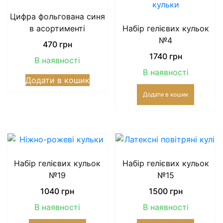
Цифра фольгована синя
в асортименті
Набір гелієвих кульок
№4
470
грн
1740
грн
В наявності
Цей
В наявності
Додати в кошик
товар
має
Додати в кошик
кілька
варіантів.
Параметри
можна
вибрати
Набір гелієвих кульок
Набір гелієвих кульок
на
№19
№15
сторінці
товару
1040
грн
1500
грн
В наявності
В наявності