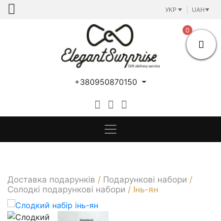
Skip
УКР
UAH
to
content
0
+380950870150
Доставка подарунків
/
Подарункові набори
/
Cолодкі подарункові набори
/
Інь-ян