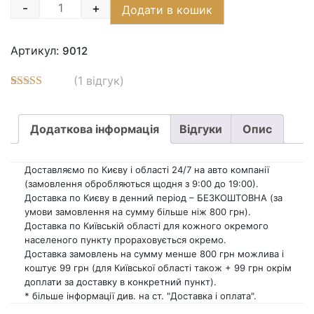
-
+
Додати в кошик
Quantity
Артикул:
9012
(
1
відгук)
Рейтинг
3
5.00
з 5 на
основі
Додаткова інформація
Відгуки
Опис
опитування
покупців
Доставляємо по Києву і області 24/7 на авто компанії
(замовлення обробляються щодня з 9:00 до 19:00).
Доставка по Києву в денний період – БЕЗКОШТОВНА (за
умови замовлення на сумму більше ніж 800 грн).
Доставка по Київській області для кожного окремого
населеного пункту прораховується окремо.
Доставка замовлень на сумму менше 800 грн можлива і
коштує 99 грн (для Київської області також + 99 грн окрім
доплати за доставку в конкретний пункт).
* більше інформації див. на ст. "Доставка і оплата".