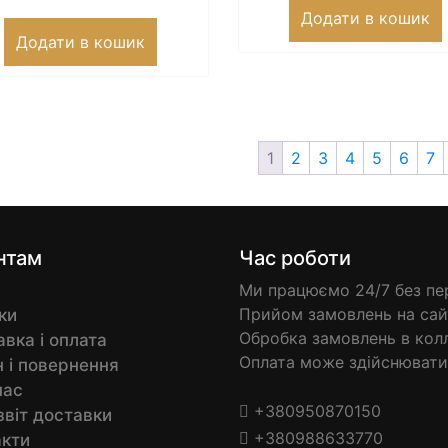
Додати в кошик
Додати в кошик
1
2
3
4
5
6
7
нтам
Час роботи
Ми працюємо 24/7 без пер
Прийом замовлень на сайт
ки
Обробка замовлень в колл-
вка і оплата
Оплата може здійснювати
 і повернення
нас
+380950870150
звіт доставки
+380988633770
акти