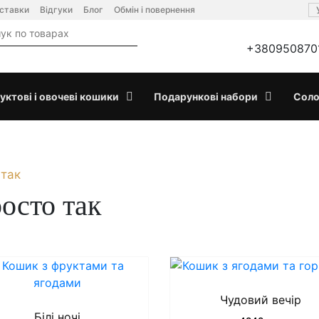
оставки
Відгуки
Блог
Обмін і повернення
+380950870
уктові і овочеві кошики
Подарункові набори
Соло
 так
осто так
Чудовий вечір
Білі ночі