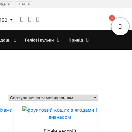
УКР
UAH
0
150
дощі
Гелієві кульки
Привід
Літній настрій