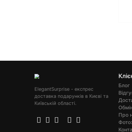
Кліє
Блог
ElegantSurprise - експрес
Відгу
доставка подарунків в Києві та
Доста
Київській області.
Обмін
Про 
Фото
Конт