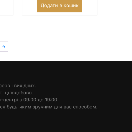
Додати в кошик
→
ерв і вихідних.
і цілодобово.
центрі з 09:00 до 19:00.
ся будь-яким зручним для вас способом.