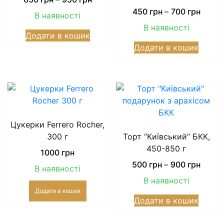
range:
Price
450
грн
–
700
грн
В наявності
650
range:
Цей
В наявності
грн
450
Додати в кошик
товар
Цей
through
грн
Додати в кошик
має
товар
950
throu
кілька
має
грн
700
варіантів.
кілька
грн
Параметри
варіан
можна
Парам
вибрати
можн
на
вибра
Цукерки Ferrero Rocher,
сторінці
на
300 г
Торт “Київський” БКК,
товару
сторін
450-850 г
1000
грн
товар
Price
500
грн
–
900
грн
В наявності
range:
В наявності
500
Додати в кошик
Цей
грн
Додати в кошик
товар
throu
має