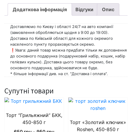
Додаткова інформація
Відгуки
Опис
Доставляємо по Києву і області 24/7 на авто компанії
(замовлення обробляються щодня з 9:00 до 19:00).
Доставка по Київській області для кожного окремого
населеного пункту прораховується окремо.
❗️Увага: даний товар можна придбати тільки як доповнення
до основного подарунка (подарунковий набір, кошик, набір
гелієвих кульок). Доставка цього товару окремо, без
основного подарунка, здійснюватися не буде.
* більше інформації див. на ст. "Доставка і оплата".
Супутні товари
Торт “Грильяжний” БКК,
450-850 г
Торт «Золотий ключик»
Roshen, 450-850 г
Price
650
грн
–
950
грн