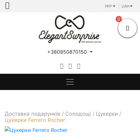
Skip
УКР
UAH
to
content
0
+380950870150
Доставка подарунків
/
Солодощі
/
Цукерки
/
Цукерки Ferrero Rocher