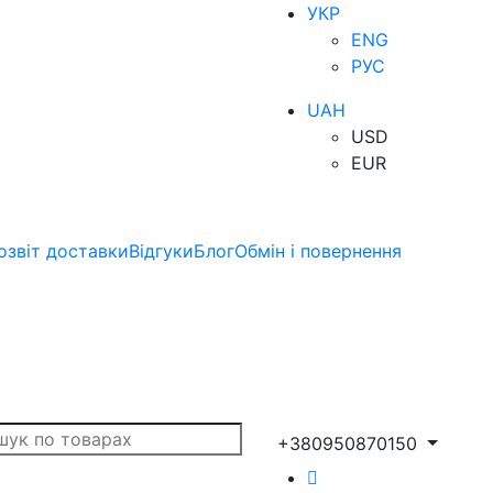
УКР
ENG
РУС
UAH
USD
EUR
озвіт доставки
Відгуки
Блог
Обмін і повернення
+380950870150