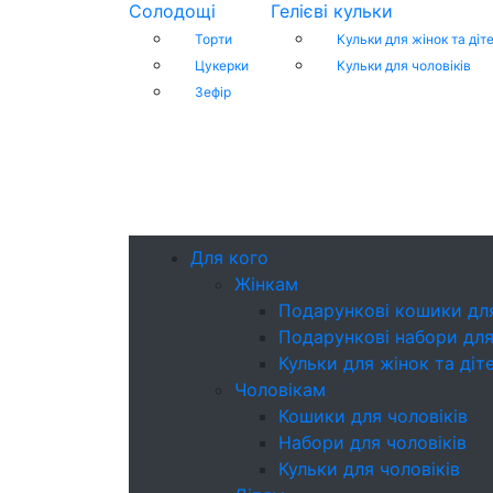
Солодощі
Гелієві кульки
Торти
Кульки для жінок та діт
Цукерки
Кульки для чоловіків
Зефір
Для кого
Жінкам
Подарункові кошики дл
Подарункові набори для
Кульки для жінок та діт
Чоловікам
Кошики для чоловіків
Набори для чоловіків
Кульки для чоловіків