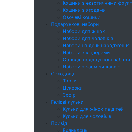
Кошики з екзотичними фрук
Кошики з ягодами
Овочеві кошики
Подарункові набори
Набори для жінок
Набори для чоловіків
Набори на день народження
Набори з кіндерами
Cолодкі подарункові набори
Набори з чаєм чи кавою
Солодощі
Торти
Цукерки
Зефір
Гелієві кульки
Кульки для жінок та дітей
Кульки для чоловіків
Привід
Великдень