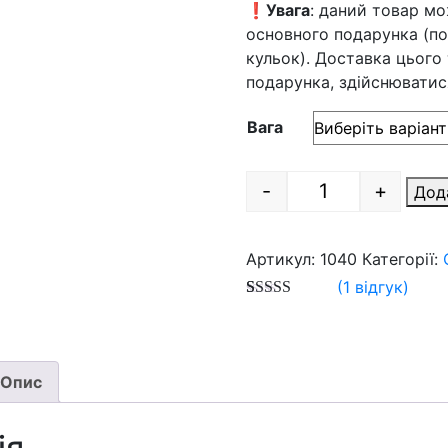
through
❗️
Увага
: даний товар мо
700
основного подарунка (по
грн
кульок). Доставка цього
подарунка, здійснюватис
Вага
-
+
Дод
Quantity
Артикул:
1040
Категорії:
(
1
відгук)
Рейтинг
3
5.00
з 5 на
основі
опитування
покупців
Опис
ія