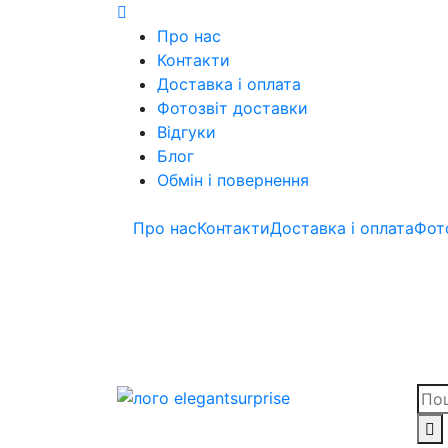
Skip
to
Про нас
content
Контакти
Доставка і оплата
Фотозвіт доставки
Відгуки
Блог
Обмін і повернення
Про нас
Контакти
Доставка і оплата
Фот