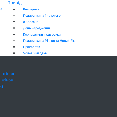
Привід
ей
Великдень
Подарунки на 14 лютого
8 Березня
День народження
Корпоративні подарунки
Подарунки на Різдво та Новий Рік
Просто так
Чоловічий день
я жінок
 жінок
ей