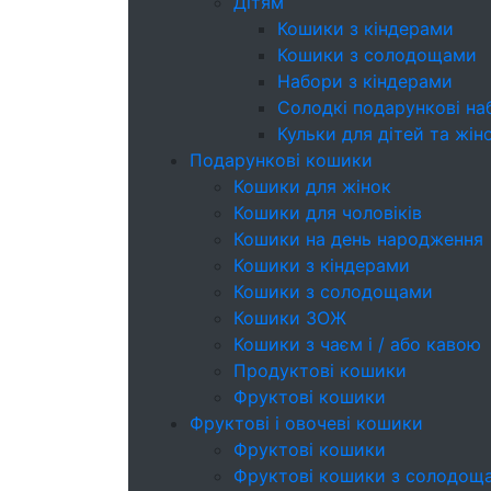
Дітям
Кошики з кіндерами
Кошики з солодощами
Набори з кіндерами
Cолодкі подарункові на
Кульки для дітей та жін
Подарункові кошики
Кошики для жінок
Кошики для чоловіків
Кошики на день народження
Кошики з кіндерами
Кошики з солодощами
Кошики ЗОЖ
Кошики з чаєм і / або кавою
Продуктові кошики
Фруктові кошики
Фруктові і овочеві кошики
Фруктові кошики
Фруктові кошики з солодощ