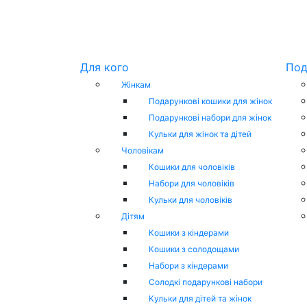
Для кого
Под
Жінкам
Подарункові кошики для жінок
Подарункові набори для жінок
Кульки для жінок та дітей
Чоловікам
Кошики для чоловіків
Набори для чоловіків
Кульки для чоловіків
Дітям
Кошики з кіндерами
Кошики з солодощами
Набори з кіндерами
Cолодкі подарункові набори
Кульки для дітей та жінок