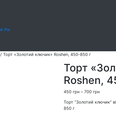
й Рік
/
Торт «Золотий ключик» Roshen, 450-850 г
Торт «Зо
Roshen, 4
Price
450
грн
–
700
грн
range:
Торт “Золотий ключик” в
450
850 г
грн