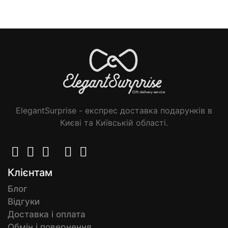
ElegantSurprise - експрес доставка подарунків в
Києві та Київській області.
Клієнтам
Блог
Відгуки
Доставка і оплата
Обмін і повернення