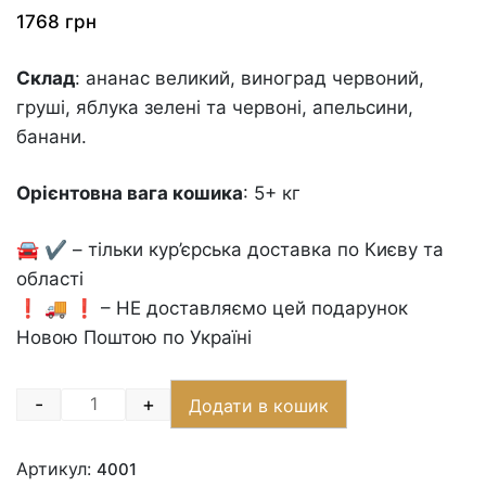
1768
грн
Склад
: ананас великий, виноград червоний,
груші, яблука зелені та червоні, апельсини,
банани.
Орієнтовна вага кошика
: 5+ кг
🚘 ✔️ – тільки кур’єрська доставка по Києву та
області
❗️ 🚚 ❗️ – НЕ доставляємо цей подарунок
Новою Поштою по Україні
-
+
Додати в кошик
Quantity
Артикул:
4001