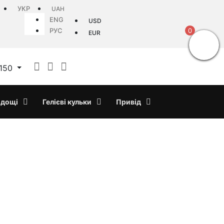
УКР
UAH
ENG
USD
РУС
0
EUR
150
дощі
Гелієві кульки
Привід