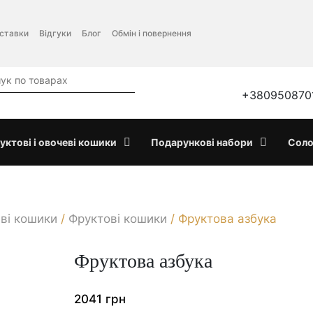
оставки
Відгуки
Блог
Обмін і повернення
+380950870
уктові і овочеві кошики
Подарункові набори
Соло
еві кошики
/
Фруктові кошики
/
Фруктова азбука
Фруктова азбука
2041
грн