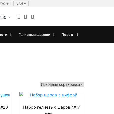
РУС
UAH
150
ости
Гелиевые шарики
Повод
 №20
Набор гелиевых шаров №17