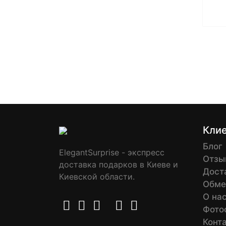
Кли
Блог
ElegantSurprise - экспресс
Отзы
доставка подарков в Киеве и
Дост
Киевской области.
Обме
О на
Фото
Конт