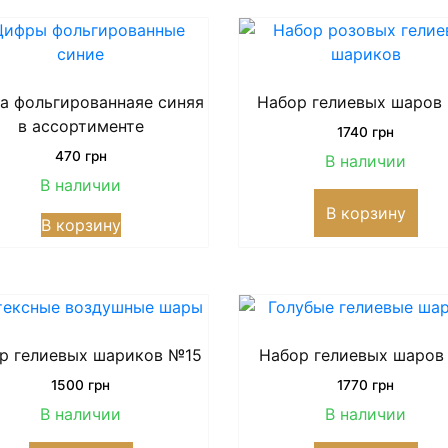
а фольгированнаяе синяя
Набор гелиевых шаров
в ассортименте
1740
грн
470
грн
В наличии
В наличии
Этот
В корзину
В корзину
товар
имеет
несколько
вариаций.
Опции
можно
р гелиевых шариков №15
Набор гелиевых шаров
выбрать
1500
грн
1770
грн
на
В наличии
В наличии
странице