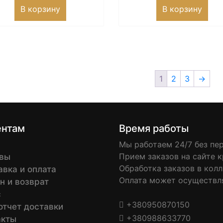
товара.
В корзину
В корзину
1
2
3
→
ентам
Время работы
Мы работаем 24/7 без пе
Прием заказов на сайте к
вы
Обработка заказов в колл-
авка и оплата
Оплата может осуществл
н и возврат
с
+380950870150
отчет доставки
+380988633770
акты