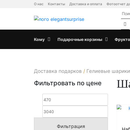
Skip
О нас
Контакты
Доставка и оплата
Фотоотчет д
to
content
Кому
Подарочные корзины
Фрукто
Доставка подарков
/
Гелиевые шарики
Ша
Фильтровать по цене
Минимальная
Максимал
цена
цена
Фильтрация
На