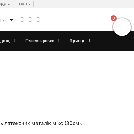
УКР
UAH
0
150
дощі
Гелієві кульки
Привід
ль латексних металік мікс (30см).