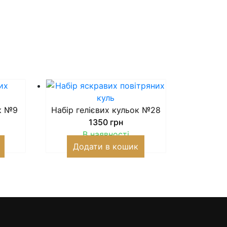
ок №9
Набір гелієвих кульок №28
1350
грн
В наявності
Додати в кошик