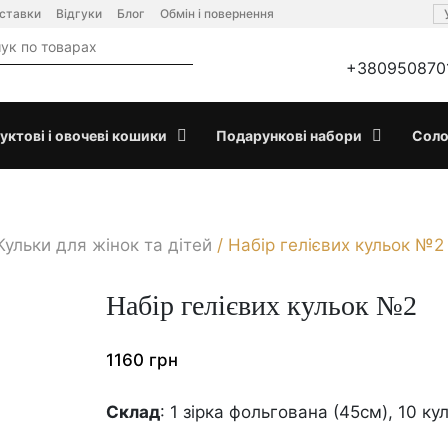
оставки
Відгуки
Блог
Обмін і повернення
+380950870
уктові і овочеві кошики
Подарункові набори
Соло
Кульки для жінок та дітей
/
Набір гелієвих кульок №2
Набір гелієвих кульок №2
1160
грн
Склад
: 1 зірка фольгована (45см), 10 ку