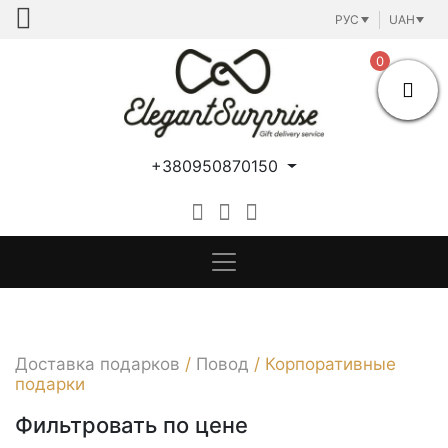
Skip
РУС
UAH
to
content
0
+380950870150
Доставка подарков
/
Повод
/
Корпоративные
подарки
Фильтровать по цене