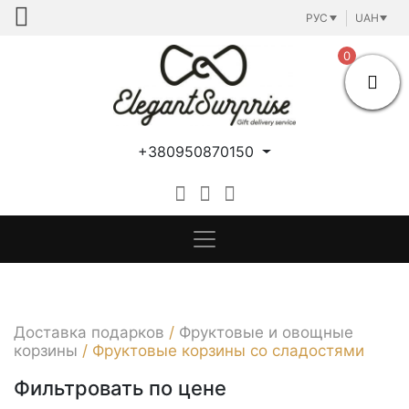
Skip
РУС
UAH
to
content
0
+380950870150
Доставка подарков
/
Фруктовые и овощные
корзины
/
Фруктовые корзины со сладостями
Фильтровать по цене