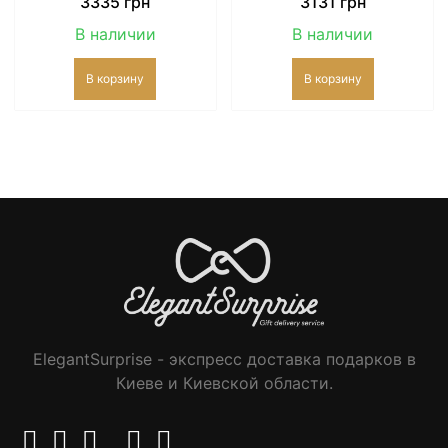
3335
грн
3131
грн
В наличии
В наличии
В корзину
В корзину
ElegantSurprise - экспресс доставка подарков в
Киеве и Киевской области.