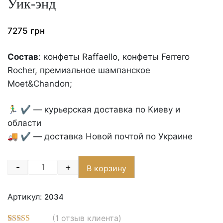
Уик-энд
7275
грн
Состав
: конфеты Raffaello, конфеты Ferrero
Rocher, премиальное шампанское
Moet&Chandon;
🏃‍♂️ ✔️ — курьерская доставка по Киеву и
области
🚚 ✔️ — доставка Новой почтой по Украине
-
+
В корзину
Quantity
Артикул:
2034
(
1
отзыв клиента)