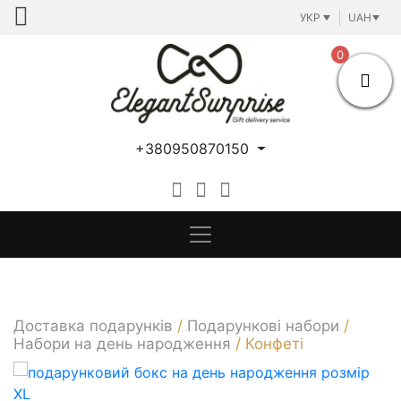
Skip
УКР
UAH
to
content
0
+380950870150
Доставка подарунків
/
Подарункові набори
/
Набори на день народження
/
Конфеті