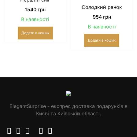
Солодкий ранок
1540
грн
954
грн
В наявності
В наявності
Додати в кошик
Додати в кошик
ElegantSurprise - експрес доставка подарунків в
Києві та Київській області.