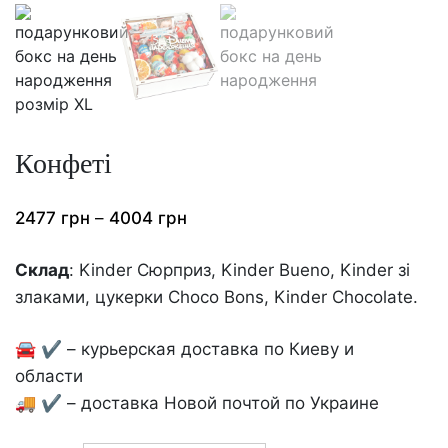
Конфеті
Price
2477
грн
–
4004
грн
range:
Склад
: Kinder Сюрприз, Kinder Bueno, Kinder зі
2477
злаками, цукерки Choco Bons, Kinder Chocolate.
грн
through
🚘 ✔️ – курьерская доставка по Киеву и
4004
области
грн
🚚 ✔️ – доставка Новой почтой по Украине