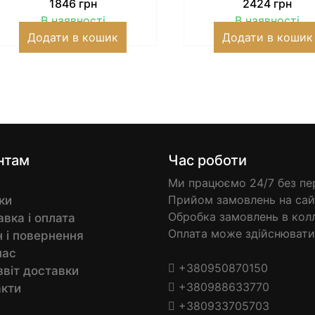
1846
грн
2424
грн
В наявності
В наявності
Додати в кошик
Додати в кошик
нтам
Час роботи
Ми працюємо 24/7 без пер
Прийом замовлень на сайт
ки
Обробка замовлень в колл-
вка і оплата
Оплата може здійснювати
 і повернення
нас
+380950870150
звіт доставки
+380988633770
акти
+380933705703