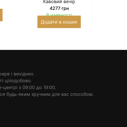
Кавовий вечір
4277
грн
В наявності
Додати в кошик
ерв і вихідних.
і цілодобово.
центрі з 09:00 до 19:00.
ся будь-яким зручним для вас способом.