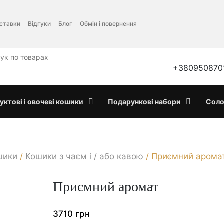
оставки
Відгуки
Блог
Обмін і повернення
+380950870
уктові і овочеві кошики
Подарункові набори
Соло
шики
/
Кошики з чаєм і / або кавою
/
Приємний арома
Приємний аромат
3710
грн