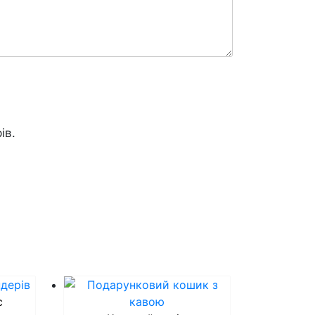
ів.
с