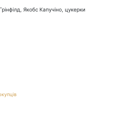
Грінфілд, Якобс Капучіно, цукерки
купців