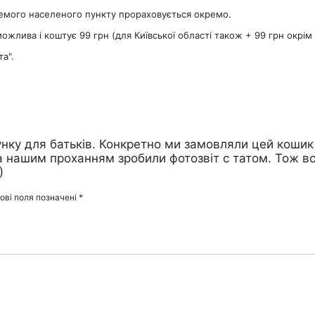
ремого населеного пункту прораховується окремо.
лива і коштує 99 грн (для Київської області також + 99 грн окрім 
та".
нку для батьків. Конкретно ми замовляли цей кошик
а нашим проханням зробили фотозвіт с татом. Тож в
)
ові поля позначені
*