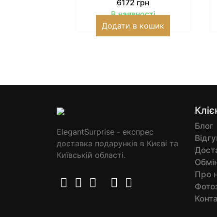
6172
грн
В наявності
Додати в кошик
Кліє
Блог
ElegantSurprise - експрес
Відгу
доставка подарунків в Києві та
Доста
Київській області.
Обмін
Про 
Фото
Конт