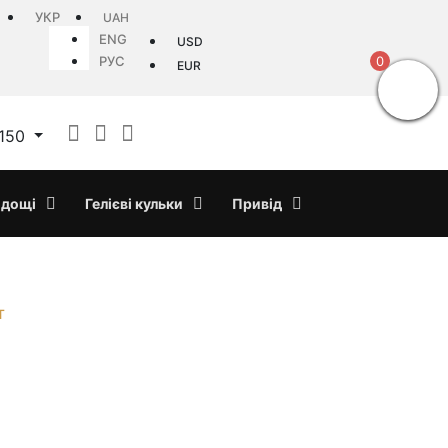
УКР
UAH
ENG
USD
РУС
0
EUR
150
дощі
Гелієві кульки
Привід
т