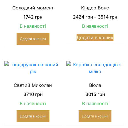
Солодкий момент
Кіндер Бонс
Price
1742
грн
2424
грн
–
3514
грн
rang
В наявності
В наявності
242
Цей
грн
Додати в кошик
Додати в кошик
товар
thro
має
3514
кілька
грн
варіан
Парам
можн
вибра
Святий Миколай
Віола
на
сторін
3710
грн
3015
грн
товар
В наявності
В наявності
Додати в кошик
Додати в кошик