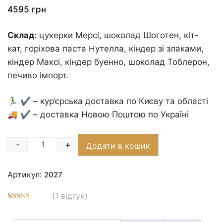
4595
грн
Склад
: цукерки Мерсі, шоколад Шоготен, кіт-
кат, горіхова паста Нутелла, кіндер зі злаками,
кіндер Максі, кіндер буенно, шоколад Тоблерон,
печиво імпорт.
🏃‍♂️ ✔️ – кур’єрська доставка по Києву та області
🚚 ✔️ – доставка Новою Поштою по Україні
-
+
Додати в кошик
Quantity
Артикул:
2027
(
1
відгук)
Рейтинг
3
5.00
з 5 на