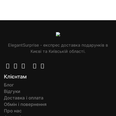
ElegantSurprise - експрес доставка подарунків в
Києві та Київській області.
Клієнтам
Блог
Відгуки
Доставка і оплата
Обмін і повернення
Про нас