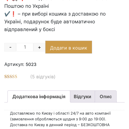
Поштою по Україні
✔️❗️ – при виборі кошика з доставкою по
Україні, подарунок буде автоматично
відправлений у боксі
-
+
Додати в кошик
Quantity
Артикул:
5023
(
5
відгуків)
Рейтинг
15
5.00
з 5 на
основі
Додаткова інформація
Відгуки
Опис
опитування
покупців
Доставляємо по Києву і області 24/7 на авто компанії
(замовлення обробляються щодня з 9:00 до 19:00).
Доставка по Києву в денний період – БЕЗКОШТОВНА