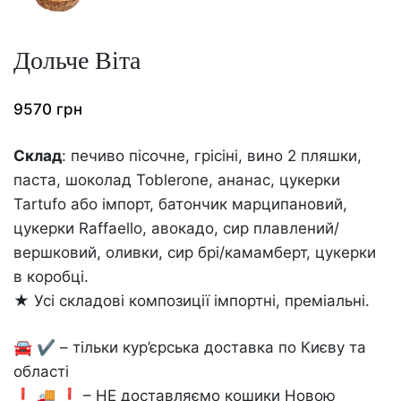
Дольче Віта
9570
грн
Склад
: печиво пісочне, грісіні, вино 2 пляшки,
паста, шоколад Toblerone, ананас, цукерки
Tartufo або імпорт, батончик марципановий,
цукерки Raffaello, авокадо, сир плавлений/
вершковий, оливки, сир брі/камамберт, цукерки
в коробці.
★ Усі складові композиції імпортні, преміальні.
🚘 ✔️ – тільки кур’єрська доставка по Києву та
області
❗️ 🚚 ❗️ – НЕ доставляємо кошики Новою