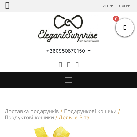
Skip
УКР
UAH
to
content
0
+380950870150
Доставка подарунків
/
Подарункові кошики
/
Продуктові кошики
/
Дольче Віта