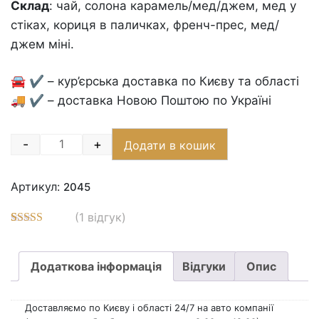
Склад
: чай, солона карамель/мед/джем, мед у
стіках, кориця в паличках, френч-прес, мед/
джем міні.
🚘 ✔️ – кур’єрська доставка по Києву та області
🚚 ✔️ – доставка Новою Поштою по Україні
-
+
Додати в кошик
Quantity
Артикул:
2045
(
1
відгук)
Рейтинг
3
5.00
з 5 на
основі
Додаткова інформація
Відгуки
Опис
опитування
покупців
Доставляємо по Києву і області 24/7 на авто компанії