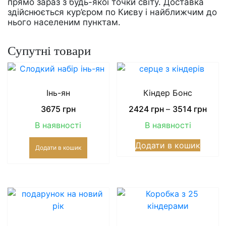
прямо зараз з будь-якої точки світу. Доставка
здійснюється кур’єром по Києву і найближчим до
нього населеним пунктам.
Супутні товари
Інь-ян
Кіндер Бонс
Price
3675
грн
2424
грн
–
3514
грн
rang
В наявності
В наявності
242
Цей
грн
Додати в кошик
Додати в кошик
товар
thro
має
3514
кілька
грн
варіан
Парам
можн
вибра