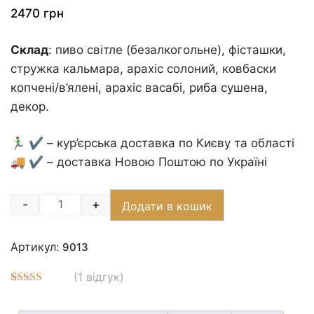
2470
грн
Склад
: пиво світле (безалкогольне), фісташки,
стружка кальмара, арахіс солоний, ковбаски
копчені/в’ялені, арахіс васабі, риба сушена,
декор.
🏃‍♂️ ✔️ – кур’єрська доставка по Києву та області
🚚 ✔️ – доставка Новою Поштою по Україні
-
+
Додати в кошик
Quantity
Артикул:
9013
(
1
відгук)
Рейтинг
3
5.00
з 5 на