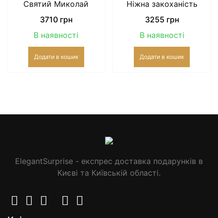
Святий Миколай
Ніжна закоханість
на
сторін
3710
грн
3255
грн
товар
В наявності
В наявності
Додати в кошик
Додати в кошик
ElegantSurprise - експрес доставка подарунків в
Києві та Київській області.