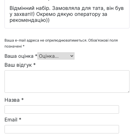
Оцінено в
5
Відмінний набір. Замовляла для тата, він був
з 5
у захваті!) Окремо дякую оператору за
рекомендацію))
Ваша e-mail адреса не оприлюднюватиметься.
Обов’язкові поля
позначені
*
Ваша оцінка
*
Ваш відгук
*
Назва
*
Email
*