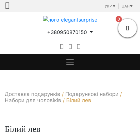
Skip
УКР
UAH
to
content
0
+380950870150
Доставка подарунків
/
Подарункові набори
/
Набори для чоловіків
/
Білий лев
Білий лев