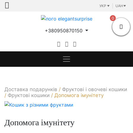
Skip
УКР
UAH
to
content
0
+380950870150
Доставка подарунків
/
Фруктові і овочеві кошики
/
Фруктові кошики
/
Допомога імунітету
Допомога імунітету