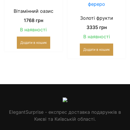
Вітамінний оазис
Золоті фрукти
1768
грн
3335
грн
В наявності
В наявності
Додати в кошик
Додати в кошик
ElegantSurprise - експрес доставка подарунків в
Києві та Київській області.