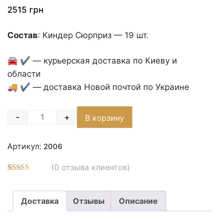
2515
грн
Состав
: Киндер Сюрприз — 19 шт.
🚘 ✔️ — курьерская доставка по Киеву и
области
🚚 ✔️ — доставка Новой почтой по Украине
-
+
В корзину
Quantity
Артикул:
2006
(
0
отзыва клиентов)
Рейтинг
1
5.00
из 5 на
основе
Доставка
Отзывы
Описание
опроса
пользователя