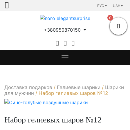
Skip
РУС
UAH
to
content
0
+380950870150
Доставка подарков
/
Гелиевые шарики
/
Шарики
для мужчин
/
Набор гелиевых шаров №12
Набор гелиевых шаров №12