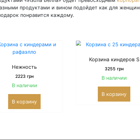
родуктами «Изола Белла» будет превосходным
корпора
разными продуктами и вином подойдет как для женщины
одарок понравится каждому.
Корзина киндеров S
Нежность
3255
грн
2223
грн
В наличии
В наличии
В корзину
В корзину