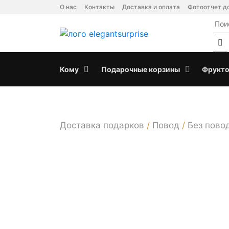
Skip
О нас
Контакты
Доставка и оплата
Фотоотчет д
to
content
Кому
Подарочные корзины
Фрукто
Доставка подарков
/
Повод
/
Без пово