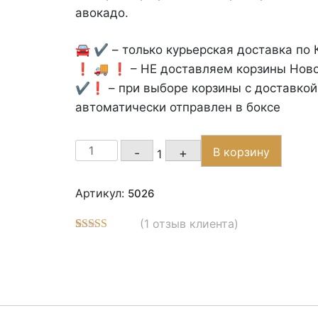
авокадо.
🚘 ✔️ – только курьерская доставка по 
❗️ 🚚 ❗️ – НЕ доставляем корзины Ново
✔️❗️ – при выборе корзины с доставкой
автоматически отправлен в боксе
Quantity
В корзину
-
+
1
Артикул:
5026
(
1
отзыв клиента)
Рейтинг
3
5.00
из 5 на
основе
опроса
пользователей