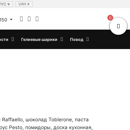
РУС
UAH
0
150
ости
Гелиевые шарики
Повод
 Raffaello, шоколад Toblerone, паста
оус Pesto, помидоры, доска кухонная,