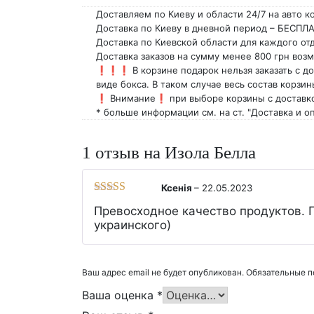
Доставляем по Киеву и области 24/7 на авто к
Доставка по Киеву в дневной период – БЕСПЛА
Доставка по Киевской области для каждого от
Доставка заказов на сумму менее 800 грн возм
❗️❗️❗️ В корзине подарок нельзя заказать с д
виде бокса. В таком случае весь состав корз
❗️ Внимание❗️ при выборе корзины с доставко
* больше информации см. на ст. "Доставка и оп
1 отзыв на
Изола Белла
Ксенія
–
22.05.2023
Оценка
5
из
Превосходное качество продуктов. 
5
украинского)
Ваш адрес email не будет опубликован.
Обязательные 
Ваша оценка
*