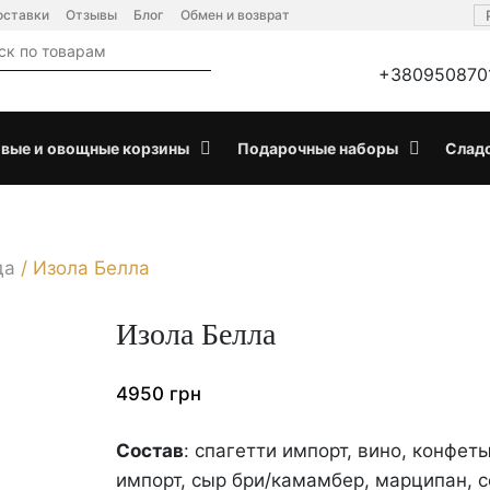
оставки
Отзывы
Блог
Обмен и возврат
+380950870
вые и овощные корзины
Подарочные наборы
Слад
да
/
Изола Белла
Изола Белла
4950
грн
Состав
: спагетти импорт, вино, конфеты
импорт, сыр бри/камамбер, марципан, с