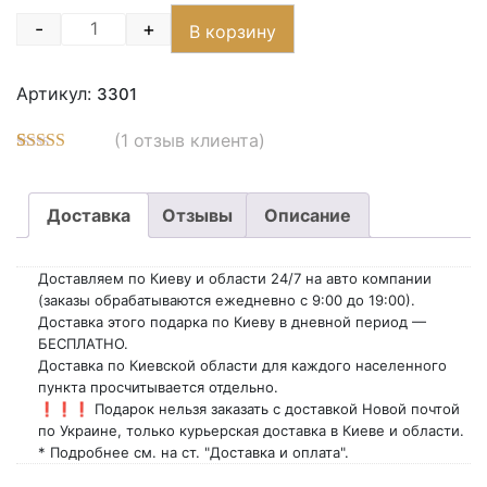
-
+
В корзину
Quantity
Артикул:
3301
(
1
отзыв клиента)
Рейтинг
3
5.00
из 5 на
основе
Доставка
Отзывы
Описание
опроса
пользователей
Доставляем по Киеву и области 24/7 на авто компании
(заказы обрабатываются ежедневно с 9:00 до 19:00).
Доставка этого подарка по Киеву в дневной период —
БЕСПЛАТНО.
Доставка по Киевской области для каждого населенного
пункта просчитывается отдельно.
❗❗❗ Подарок нельзя заказать с доставкой Новой почтой
по Украине, только курьерская доставка в Киеве и области.
* Подробнее см. на ст. "Доставка и оплата".