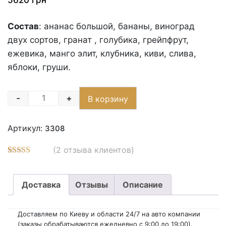
5620
грн
Состав
: ананас большой, бананы, виноград
двух сортов, гранат , голубика, грейпфрут,
ежевика, манго элит, клубника, киви, слива,
яблоки, груши.
-
+
В корзину
Quantity
Артикул:
3308
(
2
отзыва клиентов)
Рейтинг
6
5.00
из 5 на
основе
Доставка
Отзывы
Описание
опроса
пользователей
Доставляем по Киеву и области 24/7 на авто компании
(заказы обрабатываются ежедневно с 9:00 до 19:00).