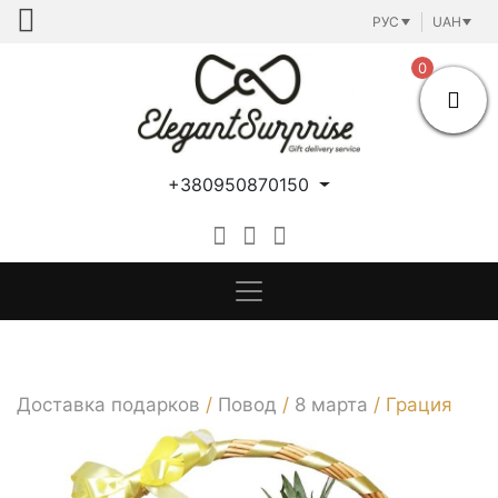
Skip
РУС
UAH
to
content
0
+380950870150
Доставка подарков
/
Повод
/
8 марта
/
Грация